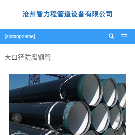
{sort:topname}
导
航
菜
单
大口径防腐钢管