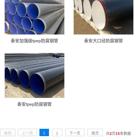
泰安加强级tpep防腐钢管
泰安大口径防腐钢管
泰安tpep防腐钢管
1
首页
上一页
2
下一页
尾页
共
2
页
15
条数据