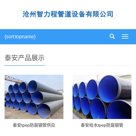
{sort:topname}
导
航
菜
单
泰安产品展示
泰安tpep防腐钢管供应
泰安给水tpep防腐钢管